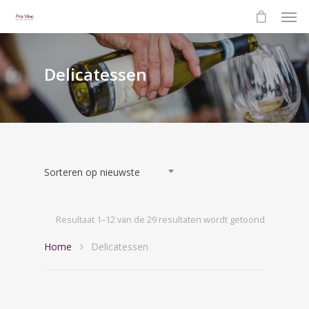
Delicatessen
Sorteren op nieuwste
Gesorteer
Resultaat 1–12 van de 29 resultaten wordt getoond
Home
Delicatessen
op
nieuwste