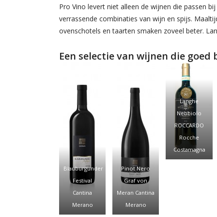
Pro Vino levert niet alleen de wijnen die passen b
verrassende combinaties van wijn en spijs. Maalt
ovenschotels en taarten smaken zoveel beter. Lang
Een selectie van wijnen die goed
Langhe
Nebbiolo
ROCCARDO
Rocche
Costamagna
Blauburgunder
Pinot Nero
Festival
Graf von
Cantina
Meran Cantina
Merano
Merano