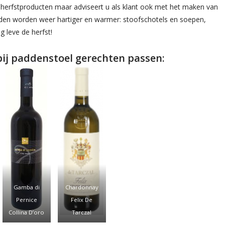
ij herfstproducten maar adviseert u als klant ook met het maken van
ijden worden weer hartiger en warmer: stoofschotels en soepen,
 leve de herfst!
 bij paddenstoel gerechten passen:
Gamba di
Chardonnay
Pernice
Felix De
Collina D’oro
Tarczal