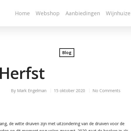
Home
Webshop
Aanbiedingen
Wijnhuize
Blog
Herfst
By
Mark Engelman
15 oktober 2020
No Comments
gang, de witte druiven zijn met uitzondering van de druiven voor de
orden op dit moment nog volop geoogst. 2020 gaat de boeken in als