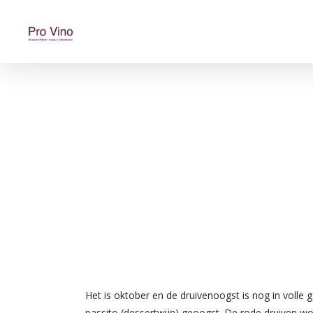
Het is oktober en de druivenoogst is nog in volle 
passito (dessertwijn) geoogst. De rode druiven w