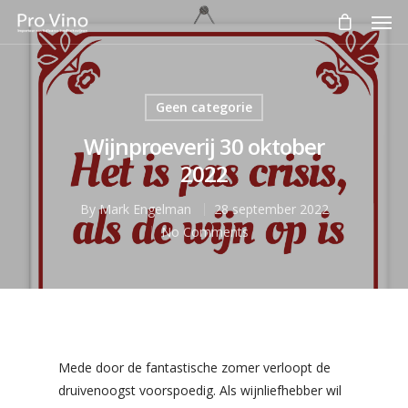
Geen categorie
Wijnproeverij 30 oktober
2022
By
Mark Engelman
28 september 2022
No Comments
Mede door de fantastische zomer verloopt de
druivenoogst voorspoedig. Als wijnliefhebber wil