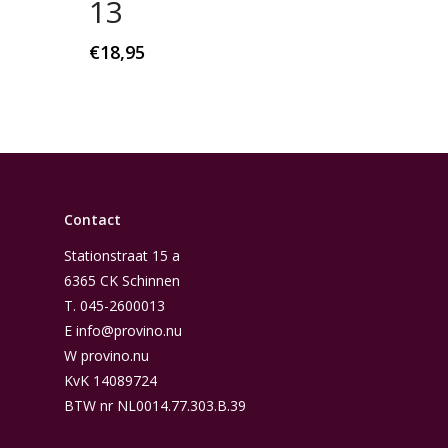
13
€
18,95
Contact
Stationstraat 15 a
6365 CK Schinnen
T.
045-2600013
E
info@provino.nu
W
provino.nu
KvK 14089724
BTW nr NL0014.77.303.B.39