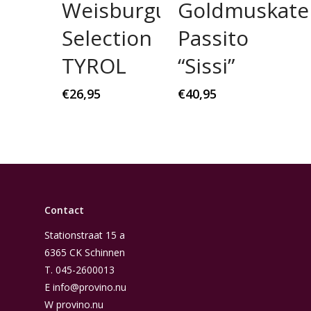
Weisburgunder
Goldmuskatel
Selection
Passito
TYROL
“Sissi”
€
26,95
€
40,95
Contact
Stationstraat 15 a
6365 CK Schinnen
T.
045-2600013
E
info@provino.nu
W
provino.nu