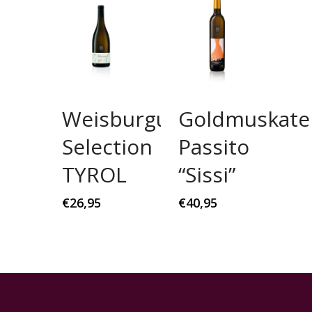
Weisburgunder
Goldmuskatel
Selection
Passito
TYROL
“Sissi”
€
26,95
€
40,95